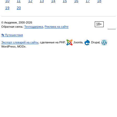
10
11
12
13
14
15
16
17
18
19
20
© Академик, 2000-2026
18+
Обратная связь:
Техподдержка
,
Реклама на сайте
👣 Путешествия
Экспорт словарей на сайты
, сделанные на PHP,
Joomla,
Drupal,
WordPress, MODx.