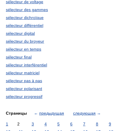
sélecteur de voltage
sélecteur des gammes
sélecteur dichroïque
sélecteur différentiel
sélecteur digital
sélecteur du broyeur
sélecteur en temps
sélecteur final
sélecteur interférentiel
sélecteur matriciel
sélecteur pas à pas
sélecteur polarisant
sélecteur progressif
Страницы
←
предыдущая
следующая
→
1
2
3
4
5
6
7
8
9